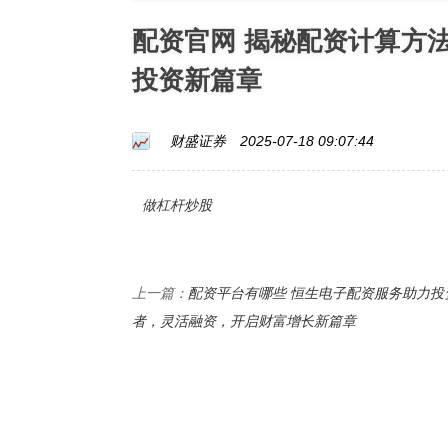
配资官网 揭秘配资计算方
投资新篇章
财盛证券
2025-07-18 09:07:44
做杠杆炒股
配资平台有哪些 恒生电子配资服务助力投
上一篇：
者，灵活融资，开启财富增长新篇章