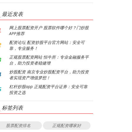
最近发表
网上股票配资开户 股票软件哪个好？门炒股
1
APP推荐
配资论坛 配资炒股平台官方网站：安全可
2
靠，专业服务！
正规股票配资网站 恒牛所：专业金融服务平
3
台，助力投资者稳健增
炒股配资 南京专业炒股配资平台，助力投资
4
者实现资产增值梦想！
杠杆炒股app 正规配资平台证券：安全可靠
5
投资之选
标签列表
股票配资排名
正规配资哪家好