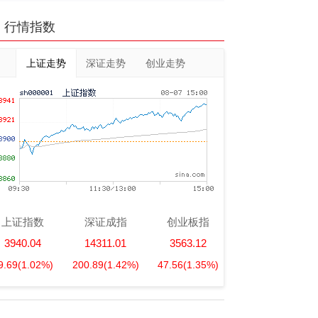
行情指数
上证走势
深证走势
创业走势
上证指数
深证成指
创业板指
3940.04
14311.01
3563.12
9.69
(1.02%)
200.89
(1.42%)
47.56
(1.35%)