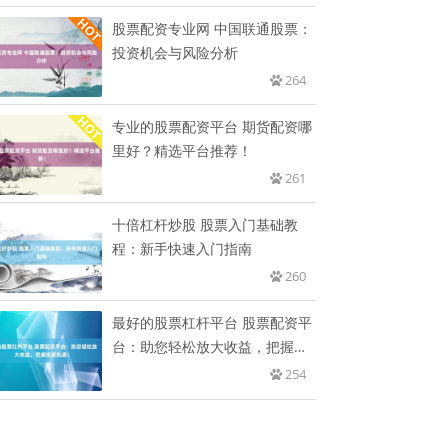
股票配资专业网 中国联通股票：
投资机会与风险分析
264
专业的股票配资平台 期货配资哪
里好？精选平台推荐！
261
十倍杠杆炒股 股票入门基础教
程：新手快速入门指南
260
最好的股票杠杆平台 股票配资平
台：助您轻松放大收益，把握投
资
254