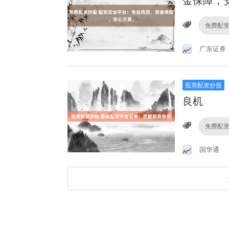
金保障，
免费配
广东证券
股票配资炒股
良机
免费配
国华通