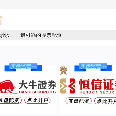
炒股
最可靠的股票配资