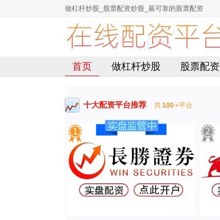
做杠杆炒股_股票配资炒股_最可靠的股票配资
首页
做杠杆炒股
股票配资
十大配资平台推荐
共
100
+平台