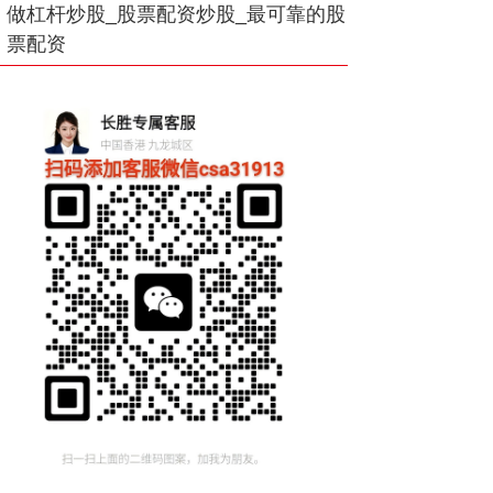
做杠杆炒股_股票配资炒股_最可靠的股
票配资