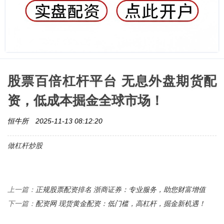
股票百倍杠杆平台 无息外盘期货配
资，低成本掘金全球市场！
恒牛所
2025-11-13 08:12:20
做杠杆炒股
正规股票配资排名 浙商证券：专业服务，助您财富增值
上一篇：
配资网 现货黄金配资：低门槛，高杠杆，掘金新机遇！
下一篇：