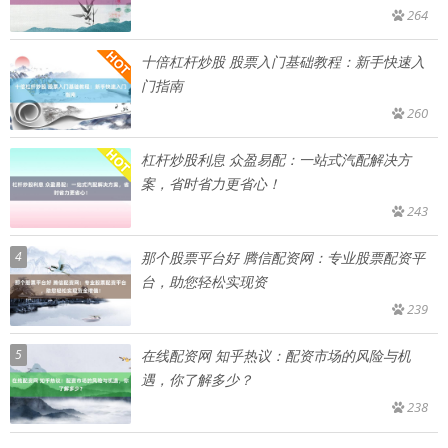
264
十倍杠杆炒股 股票入门基础教程：新手快速入
门指南
260
杠杆炒股利息 众盈易配：一站式汽配解决方
案，省时省力更省心！
243
4
那个股票平台好 腾信配资网：专业股票配资平
台，助您轻松实现资
239
5
在线配资网 知乎热议：配资市场的风险与机
遇，你了解多少？
238