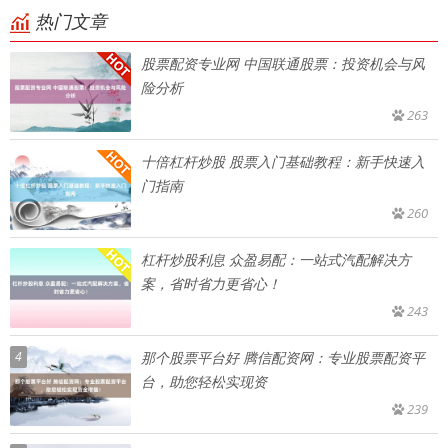
热门文章
股票配资专业网 中国联通股票：投资机会与风
险分析
263
十倍杠杆炒股 股票入门基础教程：新手快速入
门指南
260
杠杆炒股利息 众盈易配：一站式汽配解决方
案，省时省力更省心！
243
4
那个股票平台好 腾信配资网：专业股票配资平
台，助您轻松实现资
239